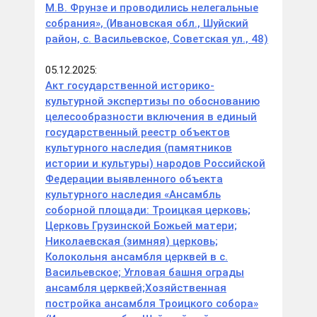
М.В. Фрунзе и проводились нелегальные
собрания», (Ивановская обл., Шуйский
район, с. Васильевское, Советская ул., 48)
05.12.2025:
Акт государственной историко-
культурной экспертизы по обоснованию
целесообразности включения в единый
государственный реестр объектов
культурного наследия (памятников
истории и культуры) народов Российской
Федерации выявленного объекта
культурного наследия «Ансамбль
соборной площади: Троицкая церковь;
Церковь Грузинской Божьей матери;
Николаевская (зимняя) церковь;
Колокольня ансамбля церквей в с.
Васильевское; Угловая башня ограды
ансамбля церквей;Хозяйственная
постройка ансамбля Троицкого собора»