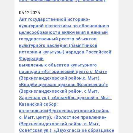
05.12.2025:
Акт государственной историко-
культурной экспертизы по обоснованию
целесообразности включения в единый
государственный реестр объектов
культурного наследия (памятников
истории и культуры) народов Российской
Федерации
выявленных объектов культурного
наследия «Исторический центр с. Мыт»
(Верхнеландеховский район,с. Мыт),
«Кладбищенская церковь (Вознесения)»
(Верхнеландеховский район, с.Мыт,
Заречная ул.), «Ансамбль церквей с. Мыт:
Казанский собор;
колокольня»(Верхнеландеховский район,
с. Мыт, центр), «Волостное правление»
(Верхнеландеховский район, с. Мыт,
Советская ул.), «Двухклассное образцовое