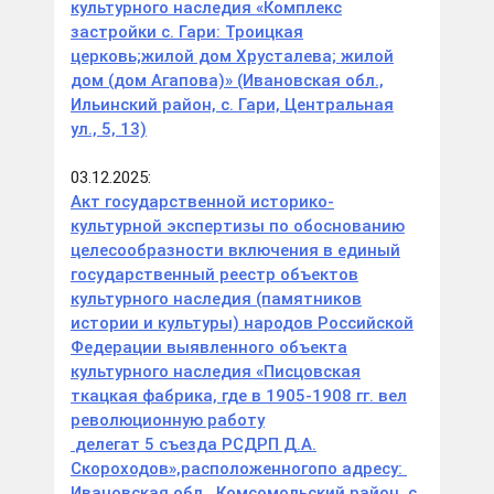
культурного наследия «Комплекс
застройки с. Гари: Троицкая
церковь;жилой дом Хрусталева; жилой
дом (дом Агапова)» (Ивановская обл.,
Ильинский район, с. Гари, Центральная
ул., 5, 13)
03.12.2025:
Акт государственной историко-
культурной экспертизы по обоснованию
целесообразности включения в единый
государственный реестр объектов
культурного наследия (памятников
истории и культуры) народов Российской
Федерации выявленного объекта
культурного наследия «Писцовская
ткацкая фабрика, где в 1905-1908 гг. вел
революционную работу
делегат 5
съезда
РСДРП Д.А.
Скороходов»,
расположенного
по адресу:
Ивановская обл., Комсомольский район, с.