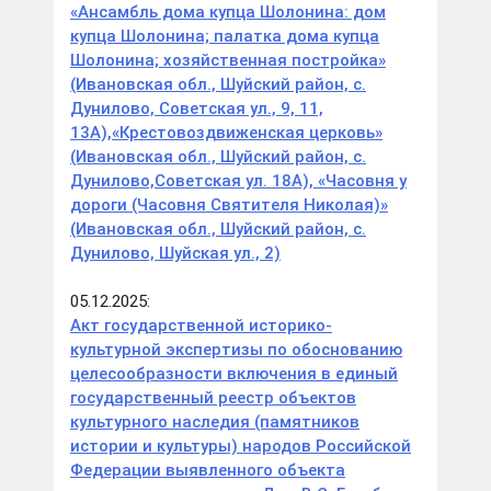
«Ансамбль дома купца Шолонина: дом
купца Шолонина; палатка дома купца
Шолонина; хозяйственная постройка»
(Ивановская обл., Шуйский район, с.
Дунилово, Советская ул., 9, 11,
13А),«Крестовоздвиженская церковь»
(Ивановская обл., Шуйский район, с.
Дунилово,Советская ул. 18А), «Часовня у
дороги (Часовня Святителя Николая)»
(Ивановская обл., Шуйский район, с.
Дунилово, Шуйская ул., 2)
05.12.2025:
Акт государственной историко-
культурной экспертизы по обоснованию
целесообразности включения в единый
государственный реестр объектов
культурного наследия (памятников
истории и культуры) народов Российской
Федерации выявленного объекта