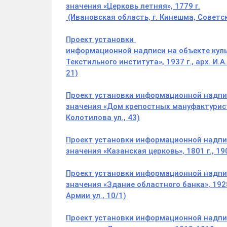
значения «Церковь летняя», 1779 г.
(Ивановская область, г. Кинешма, Советска
Проект установки
информационной надписи на объекте куль
Текстильного института», 1937 г., арх. И.
21)
Проект установки информационной надпис
значения «Дом крепостных мануфактуристов
Колотилова ул., 43)
Проект установки информационной надпис
значения «Казанская церковь», 1801 г., 19
Проект установки информационной надпис
значения «Здание областного банка», 1928 
Армии ул., 10/1)
Проект установки информационной надпис