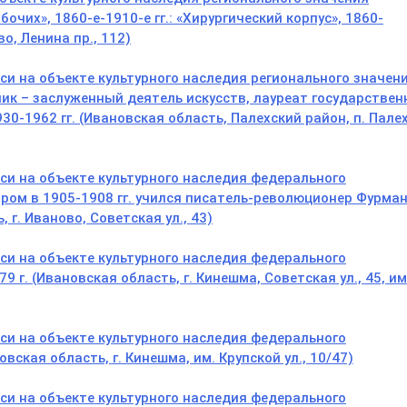
чих», 1860-е-1910-е гг.: «Хирургический корпус», 1860-
во, Ленина пр., 112)
и на объекте культурного наследия регионального значен
ик – заслуженный деятель искусств, лауреат государствен
0-1962 гг. (Ивановская область, Палехский район, п. Палех
и на объекте культурного наследия федерального
ором в 1905-1908 гг. учился писатель-революционер Фурма
г. Иваново, Советская ул., 43)
и на объекте культурного наследия федерального
9 г. (Ивановская область, г. Кинешма, Советская ул., 45, им
и на объекте культурного наследия федерального
овская область, г. Кинешма, им. Крупской ул., 10/47)
и на объекте культурного наследия федерального