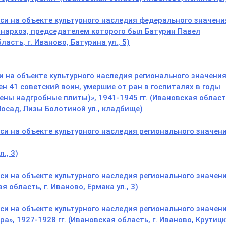
и на объекте культурного наследия федерального значения
овнархоз, председателем которого был Батурин Павел
асть, г. Иваново, Батурина ул., 5)
 на объекте культурного наследия регионального значени
н 41 советский воин, умершие от ран в госпиталях в годы
ны надгробные плиты)», 1941-1945 гг. (Ивановская област
Посад, Лизы Болотиной ул., кладбище)
и на объекте культурного наследия регионального значен
., 3)
и на объекте культурного наследия регионального значен
я область, г. Иваново, Ермака ул., 3)
и на объекте культурного наследия регионального значен
», 1927-1928 гг. (Ивановская область, г. Иваново, Крутиц