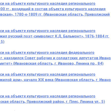
и на объекте культурного наследия регионального
00 гг., входящий в состав объекта культурного наследия
вская», 1780-е-1809 гг. (Ивановская область, Приволжский
и на объекте культурного наследия регионального
 жил русский поэт-символист К.Д. Бальмонт», 1876-1884 гг.
15)
и на объекте культурного наследия федерального
 г. находился Совет рабочих и солдатских депутатов Ивано
тет» (Ивановская область, г. Иваново, Ленина пр., 84)
и на объекте культурного наследия регионального
лой дом», начало XIX века (Ивановская область, г. Ивано
и на объекте культурного наследия регионального
ская область, Приволжский район, г. Плес, Ленина ул., 5)