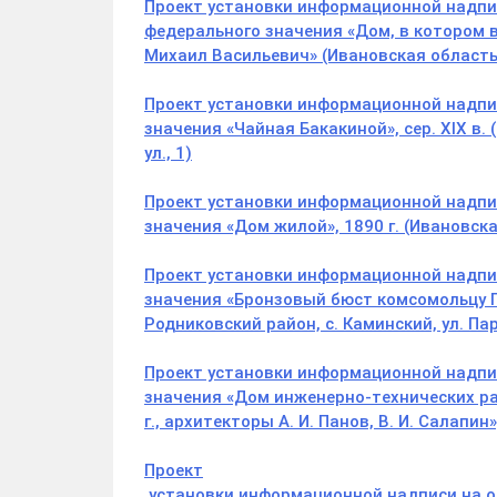
Проект установки информационной надпис
федерального значения «Дом, в котором в
Михаил Васильевич» (Ивановская область, 
Проект установки информационной надпис
значения «Чайная Бакакиной», сер. XIX в.
ул., 1)
Проект установки информационной надпис
значения «Дом жилой», 1890 г. (Ивановская
Проект установки информационной надпис
значения «Бронзовый бюст комсомольцу Па
Родниковский район, с. Каминский, ул. Пар
Проект установки информационной надпис
значения «Дом инженерно-технических рабо
г., архитекторы А. И. Панов, В. И. Салапин»
Проект
установки информационной надписи на об