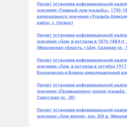
Проект установки информационной надпис
значения «Главный дом усадьбы», 1795-18
регионального значения «Усадьба Алексее
район, с. Ногино)
Проект установки информационной надпис
значения «Дом, в котором в 1876-1884 гг.
(Ивановская область, г.Шуя, Садовая ул., 
Проект установки информационной надпис
значения «Дом, в котором в октябре 1917
Вознесенска и Военно-революционный коми
Проект установки информационной надпис
значения «Промышленно–жилая усадьба: жи
Советская ул., 30)
Проект установки информационной надпис
значения «Дом жилой», кон. XIX в. (Иванов