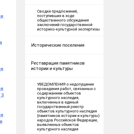
Сводки предложений,
поступивших в ходе
ия
общественного обсуждения
заключений государственной
историко-культурной экспертизы
я
Исторические поселения
Реставрация памятников
истории и культуры
ия
УВЕДОМЛЕНИЯ о недопущении
ия
проведения работ, связанных с
содержанием объектов
 3
культурного наследия,
включенных в единый
государственный реестр
объектов культурного наследия
ия
(памятников истории и культуры)
народов Российской Федерации,
я
выявленных объектов
культурного наследия