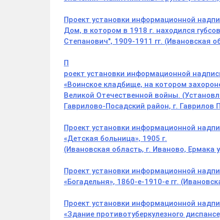
Проект установки информационной надпис
Дом, в котором в 1918 г. находился губс
Степанович", 1909-1911 гг. (Ивановская обл
П
роект установки информационной надписи
«Воинское кладбище, на котором захороне
Великой Отечественной войны. (Установле
Гаврилово-Посадский район, г. Гаврилов 
Проект установки информационной надпис
«Детская больница», 1905 г.
(Ивановская область, г. Иваново, Ермака ул
Проект установки информационной надпис
«Богадельня», 1860-е-1910-е гг. (Ивановска
Проект установки информационной надпис
«Здание противотуберкулезного диспансера