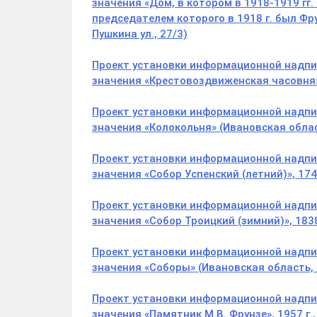
значения «Дом, в котором в 1918-1919 гг
председателем которого в 1918 г. был Фр
Пушкина ул., 27/3)
Проект установки информационной надпис
значения «Крестовоздвиженская часовня», 
Проект установки информационной надпис
значения «Колокольня» (Ивановская област
Проект установки информационной надпис
значения «Собор Успенский (летний)», 1745
Проект установки информационной надпис
значения «Собор Троицкий (зимний)», 1838 
Проект установки информационной надпис
значения «Соборы» (Ивановская область, г
Проект установки информационной надпис
значения «Памятник М.В. Фрунзе», 1957 г.,