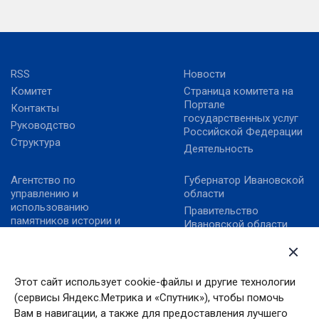
RSS
Новости
Комитет
Страница комитета на
Портале
Контакты
государственных услуг
Руководство
Российской Федерации
Структура
Деятельность
Агентство по
Губернатор Ивановской
управлению и
области
использованию
Правительство
памятников истории и
Ивановской области
культуры
Правительство РФ
Карта сайта
Президент РФ
Министерство культуры
РФ
Этот сайт использует cookie-файлы и другие технологии
(сервисы Яндекс.Метрика и «Спутник»), чтобы помочь
Правовой портал в
сфере культуры
Вам в навигации, а также для предоставления лучшего