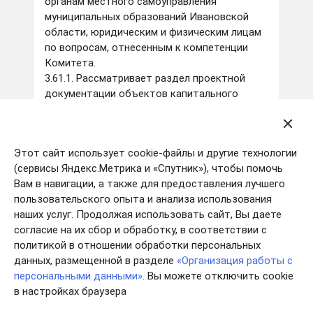
органам местного самоуправления
муниципальных образований Ивановской
области, юридическим и физическим лицам
по вопросам, отнесенным к компетенции
Комитета.
3.61.1. Рассматривает раздел проектной
документации объектов капитального
строительства, содержащий архитектурные
решения, и направляет застройщику,
техническому заказчику, в орган или
Этот сайт использует cookie-файлы и другие технологии
организацию, уполномоченные в
(сервисы Яндекс.Метрика и «Спутник»), чтобы помочь
соответствии с Градостроительным
Вам в навигации, а также для предоставления лучшего
кодексом Российской Федерации на выдачу
пользовательского опыта и анализа использования
разрешений на строительство, заключение о
наших услуг. Продолжая использовать сайт, Вы даете
соответствии или несоответствии
согласие на их сбор и обработку, в соответствии с
указанного раздела проектной
политикой в отношении обработки персональных
документации объекта капитального
данных, размещенной в разделе
«Организация работы с
строительства предмету охраны
персональными данными»
. Вы можете отключить cookie
исторического поселения и требованиям к
в настройках браузера
архитектурным решениям объектов
капитального строительства,