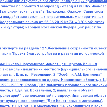
наличие или отсутствие объектов, обладающих признаками
 участка по объекту "Газопровод - отвод и ГРС Лух Иванов
. Технологическая связь" в Палехском, Южском, Савинском
м воздействию земляных, строительных, мелиоративных,
 Федерального закона от 25.06.2019 № 73-ФЗ "Об объектах
и и культуры) народов Российской Федерации" работ по
й экспертизы раздела 12 "Обеспечение сохранности объек
нтации "Проект благоустройства и развития исторической
орье Николо-Шартомского монастыря: церковь Ильи - п
", ансамбль - памятники местного (муниципального) значен
асть, г. Шуя, пл. Революции, 2; "Особняк А.М. Ермилова",
ения, расположенного по адресу: Ивановская область, г. Ш
1929-1930 гг., Розов Д.В.", памятник регионального значени
асть, г. Шуя, ул. Вокзальная, 2; выявленный объект
ролетарий", расположенный по адресу: Ивановская область,
ект культурного наследия "Дом Кочетковых с магазином",
сть, г. Шуя, ул. 1-я Московская, 24, находящихся в зоне