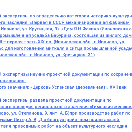
й экспертизы по определению категории историко-культурн
го наследия: «Первая в СССР механизированная фабрика-
. Иваново, ул. Крутицкая, 9). «Дом Я.Н.Фокина (Ивановская о
.«Промышленная усадьба Бабурина, состоящая из жилого дом
 – первая треть XIX вв. (Ивановская обл., г. Иваново, ул.
ус для изготовления миткаля и ситца промышленной усад
новская обл., г. Иваново, ул. Крутицкая, 31)
ой экспертизы научно-проектной документации по сохране
пользования
ого значения:
«Церковь Успенская (деревянная)», XVII век
.
й экспертизы раздела проектной документации по
рного наследия регионального значения «Гимназия женская
ново, ул. Степанова, 9, лит. А, Б)при производстве работ по
усами Литер А, В, Д с благоустройством прилегающей
йствия проводимых
работ на объект культурного н
аследия