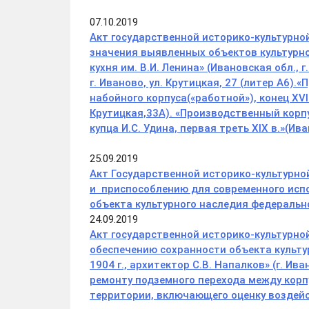
07.10.2019
Акт государственной историко-культурно
значения выявленных объектов культурно
кухня им. В.И. Ленина» (Ивановская обл., г
г. Иваново, ул. Крутицкая, 27 (литер А6)
набойного корпуса(«работной»), конец XVIII
Крутицкая,33А). «Производственный корп
купца И.С. Удина, первая треть XIX в.»(Ива
25.09.2019
Акт Государственной историко-культурн
и п
риспособлению для современного ис
объекта культурного наследия федеральн
24.09.2019
Акт государственной историко-культурно
обеспечению сохранности объекта культу
1904 г., архитектор С.В. Напалков» (г. Ива
ремонту подземного перехода между корп
территории, включающего оценку возде