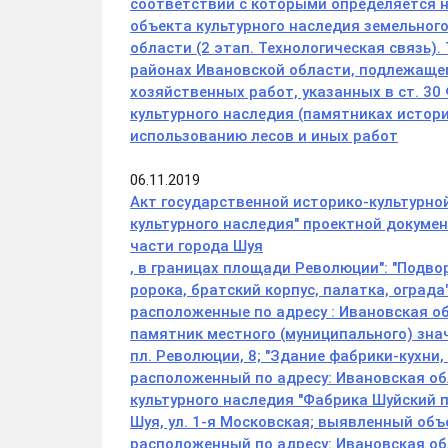
соответствии с которыми определяется 
объекта культурного наследия земельного
области (2 этап. Технологическая связь)
районах Ивановской области, подлежаще
хозяйственных работ, указанных в ст. 30
культурного наследия (памятниках истори
использованию лесов и иных работ
06.11.2019
Акт государственной историко-культурно
культурного наследия" проектной докуме
части города Шуя
, в границах площади Революции
": "Подв
ророка, братский корпус, палатка, ограда
расположенные по адресу : Ивановская обл
памятник местного (муниципального) знач
пл. Революции, 8; "Здание фабрики-кухни, 
расположенный по адресу: Ивановская обл
культурного наследия "Фабрика Шуйский п
Шуя, ул. 1-я Московская; выявленный объ
расположенный по адресу: Ивановская обла