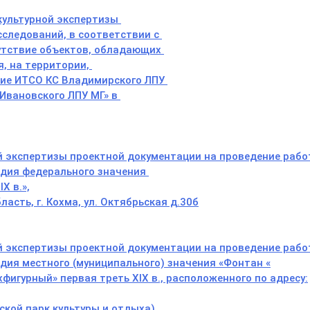
культурной экспертизы
следований, в соответствии с
утствие объектов, обладающих
я, на территории,
ние ИТСО КС Владимирского ЛПУ
 Ивановского ЛПУ МГ» в
й экспертизы проектной документации на проведение рабо
едия федерального значения
X в.»,
ласть, г. Кохма,
ул. Октябрьская д.30б
й экспертизы проектной документации на проведение рабо
дия местного (муниципального) значения «Фонтан «
фигурный» первая треть XIX в., расположенного по адресу:
дской парк культуры и отдыха)