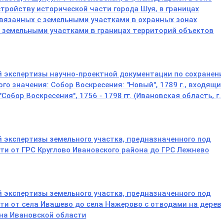
тройству исторической части города Шуя, в границах
вязанных с земельными участками в охранных зонах
 с земельными участками в границах территорий объектов
й экспертизы научно-проектной документации по сохране
го значения: Собор Воскресения: "Новый", 1789 г., входящи
обор Воскресения", 1756 - 1798 гг. (Ивановская область, г.
й экспертизы земельного участка, предназначенного под
ти от ГРС Круглово Ивановского района до ГРС Лежнево
й экспертизы земельного участка, предназначенного под
ти от села Ивашево до села Нажерово с отводами на дере
на Ивановской области