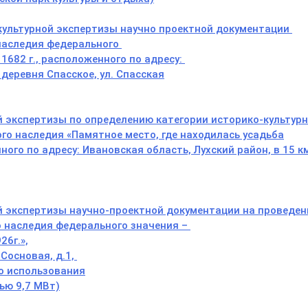
культурной экспертизы
научно
проектной документации
 наследия федерального
, 1682 г., р
асположенного по адресу:
,
деревня Спасское, ул. Спасская
й экспертизы по определению категории историко-культурн
го наследия «Памятное место, где находилась усадьба
ого по адресу: Ивановская область, Лухский район, в 15 к
й экспертизы научно-проектной документации на проведен
о наследия федерального значения –
26г.»,
 Сосновая, д.1,
о использования
ью 9,7 МВт)