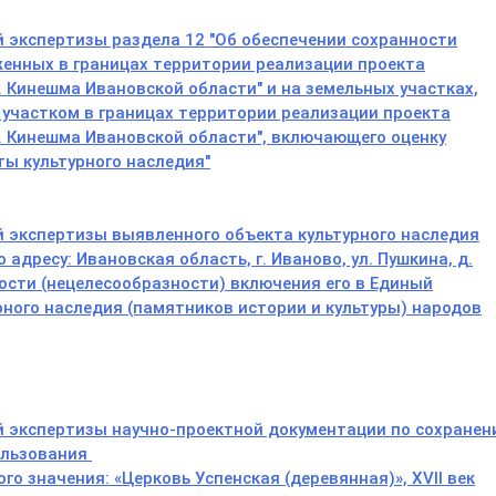
й экспертизы раздела 12 "Об обеспечении сохранности
женных в границах территории реализации проекта
 Кинешма Ивановской области" и на земельных участках,
участком в границах территории реализации проекта
. Кинешма Ивановской области", включающего оценку
ы культурного наследия"
й экспертизы выявленного объекта культурного наследия
 адресу: Ивановская область, г. Иваново, ул. Пушкина, д.
ости (нецелесообразности) включения его в Единый
рного наследия (памятников истории и культуры) народов
й экспертизы научно-проектной документации по сохране
ользования
ого значения:
«Церковь Успенская (деревянная)», XVII век