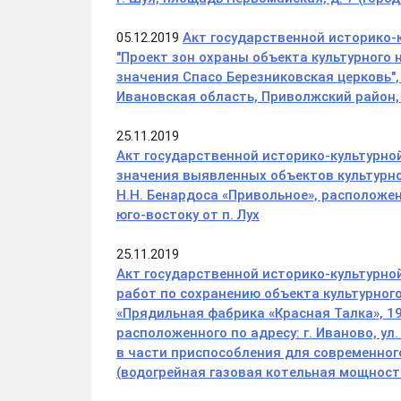
05.12.2019
Акт государственной историко-
"Проект зон охраны
объекта культурного
значения Спасо Березниковская церковь
"
Ивановская область, Приволжский район
25.11.2019
Акт государственной историко-культурно
значения выявленных объектов культурно
Н.Н. Бенардоса «Привольное», расположенн
юго-востоку от п. Лух
25.11.2019
Акт государственной историко-культурно
работ по сохранению объекта культурног
«Прядильная фабрика «Красная Талка», 19
расположенного по адресу: г. Иваново, ул.
в части приспособления для современног
(водогрейная газовая котельная мощност