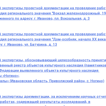
й экспертизы проектной документации на проведение рабо
едия регионального значения "Вокзал железнодорожный, 1
женного по адресу: г. Иваново, пл. Вокзальная, д. 3
й экспертизы проектной документации на проведение рабо
дия регионального значения "Дом-особняк. начало XX века
 г. Иваново, ул. Батурина, д. 13
ой экспертизы, обосновывающий целесообразность принят
венный реестр объектов культурного наследия (памятнико
 Федерации выявленного объекта культурного наследия
ы «Ногино»;
аналы»
(Ивановская область, Приволжский район, с. Ногино)
й экспертизы документации, за исключением научных отче
работах, содержащей результаты исследований, в