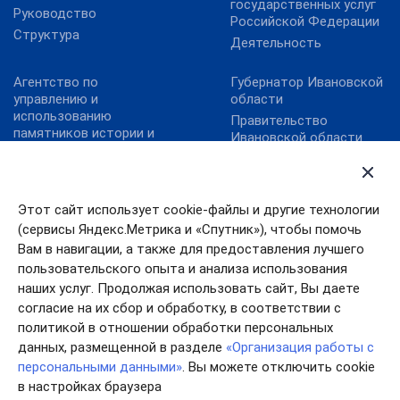
государственных услуг
Руководство
Российской Федерации
Структура
Деятельность
Агентство по
Губернатор Ивановской
управлению и
области
использованию
Правительство
памятников истории и
Ивановской области
культуры
Правительство РФ
Карта сайта
Президент РФ
Министерство культуры
Этот сайт использует cookie-файлы и другие технологии
РФ
(сервисы Яндекс.Метрика и «Спутник»), чтобы помочь
Правовой портал в
сфере культуры
Вам в навигации, а также для предоставления лучшего
пользовательского опыта и анализа использования
Хранители наследия
наших услуг. Продолжая использовать сайт, Вы даете
согласие на их сбор и обработку, в соответствии с
политикой в отношении обработки персональных
данных, размещенной в разделе
«Организация работы с
персональными данными»
. Вы можете отключить cookie
в настройках браузера