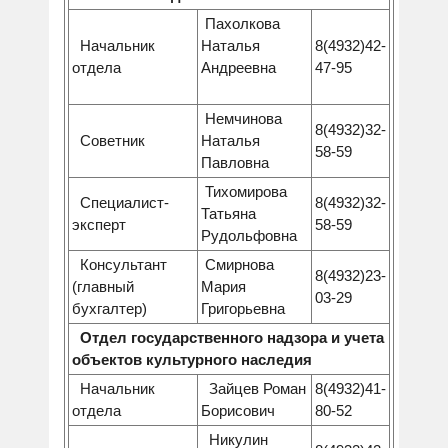
Пахолкова
Начальник
Наталья
8(4932)42-
отдела
Андреевна
47-95
Немчинова
8(4932)32-
Советник
Наталья
58-59
Павловна
Тихомирова
Специалист-
8(4932)32-
Татьяна
эксперт
58-59
Рудольфовна
Консультант
Смирнова
8(4932)23-
(главный
Мария
03-29
бухгалтер)
Григорьевна
Отдел государственного надзора и учета
объектов культурного наследия
Начальник
Зайцев Роман
8(4932)41-
отдела
Борисович
80-52
Никулин