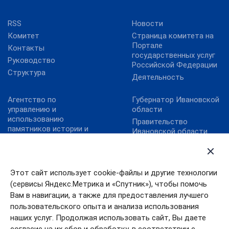
RSS
Новости
Комитет
Страница комитета на
Портале
Контакты
государственных услуг
Руководство
Российской Федерации
Структура
Деятельность
Агентство по
Губернатор Ивановской
управлению и
области
использованию
Правительство
памятников истории и
Ивановской области
культуры
Правительство РФ
Карта сайта
Президент РФ
Министерство культуры
РФ
Этот сайт использует cookie-файлы и другие технологии
(сервисы Яндекс.Метрика и «Спутник»), чтобы помочь
Правовой портал в
сфере культуры
Вам в навигации, а также для предоставления лучшего
пользовательского опыта и анализа использования
Хранители наследия
наших услуг. Продолжая использовать сайт, Вы даете